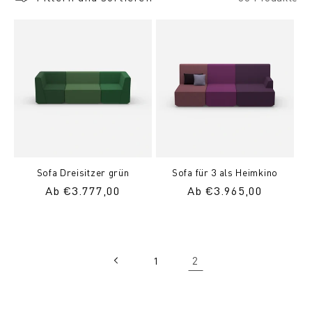
Sofa Dreisitzer grün
Sofa für 3 als Heimkino
Normaler
Ab €3.777,00
Normaler
Ab €3.965,00
Preis
Preis
2
1