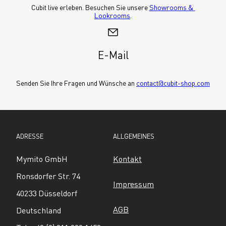
Cubit live erleben. Besuchen Sie unsere 
Showrooms & 
Lookrooms
.
E-Mail
Senden Sie Ihre Fragen und Wünsche an 
contact@cubit-shop.com
ADRESSE
ALLGEMEINES
Mymito GmbH
Kontakt
Ronsdorfer Str. 74
Impressum
40233 Düsseldorf
AGB
Deutschland