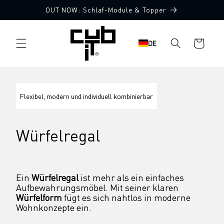
Direkt
OUT NOW: Schlaf-Module & Topper
zum
Inhalt
Warenkorb
DE
Flexibel, modern und individuell kombinierbar
Würfelregal
Ein 
Würfelregal
 ist mehr als ein einfaches 
Aufbewahrungsmöbel. Mit seiner klaren 
Würfelform
 fügt es sich nahtlos in moderne 
Wohnkonzepte ein.