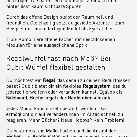
befestigen. Die patentierte Montage ist einfach und
hinterlässt kaum sichtbare Spuren.
Durch das offene Design bleibt der Raum hell und
freundlich. Gleichzeitig setzt du gezielte Akzente – zum
Beispiel mit einem farbigen Modul als Eyecatcher.
Tipp: Kombiniere offene Fächer mit geschlossenen
Modulen für eine ausgeglichene Optik.
Regalwürfel fast nach Maß? Bei
Cubit Würfel flexibel gestalten
Du möchtest ein
Regal
, das genau zu deinen Bedürfnissen
passt? Cubit bietet dir ein flexibles
Regalsystem
, das du
jederzeit erweitern oder verändern kannst. Egal ob als
Sideboard
,
Bücherregal
oder
Garderobenschrank
.
Jedes Modul kann einzeln bestellt werden. Das
ermöglicht dir, auf Veränderungen im Alltag schnell zu
reagieren. Mehr Bücher? Neue Hobbys? Kein Problem!
Du bestimmst die
Maße
, Farben und die Anzahl der
Fächer
. Der
Konfigurator
hilft dir bei der Planung – ganz