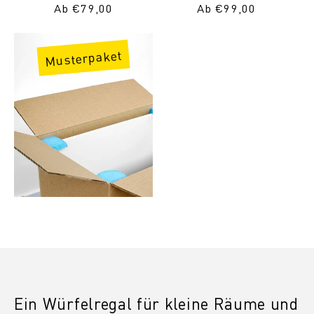
Normaler
Ab €79,00
Normaler
Ab €99,00
Preis
Preis
Musterpaket
Ein Würfelregal für kleine Räume und