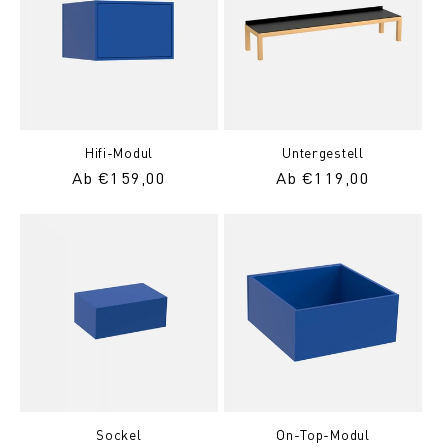
Hifi-Modul
Untergestell
Normaler
Ab €159,00
Normaler
Ab €119,00
Preis
Preis
Sockel
On-Top-Modul