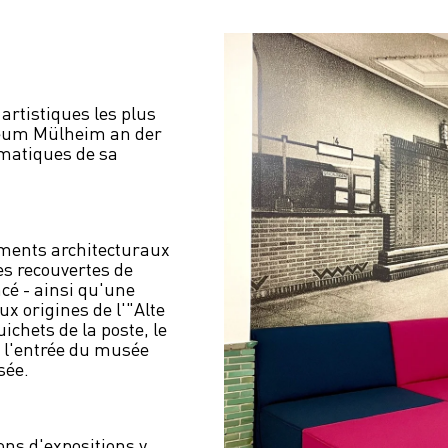
rtistiques les plus 
eum Mülheim an der 
matiques de sa 
ents architecturaux 
es recouvertes de 
é - ainsi qu'une 
x origines de l'"Alte 
ichets de la poste, le 
 l'entrée du musée 
sée.
s d'expositions y 