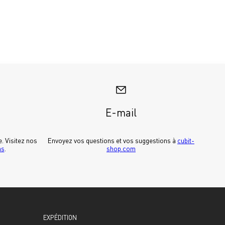
E-mail
Pour découvrir Cubit dans la vraie vie. Visitez nos 
Envoyez vos questions et vos suggestions à 
cubit-
ms
.
shop.com
EXPÉDITION