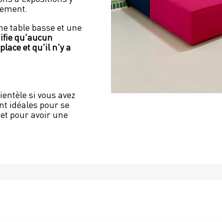
lement.
 table basse et une 
fie qu'aucun 
ace et qu'il n'y a 
ientèle si vous avez 
nt idéales pour se 
 et pour avoir une 