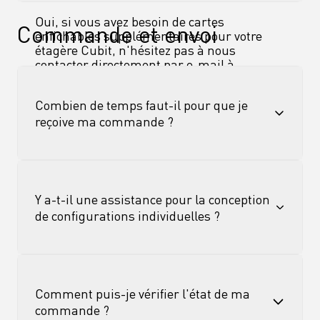
Oui, si vous avez besoin de cartes 
Commande et envoi
enfichables supplémentaires pour votre 
étagère Cubit, n'hésitez pas à nous 
contacter directement par e-mail à 
l'adresse suivante : 
Combien de temps faut-il pour que je 
cubit-shop.com
.
reçoive ma commande ?
Commandes d'échantillons, service de 
planification : 3 à 5 jours ouvrables
Y a-t-il une assistance pour la conception 
de configurations individuelles ?
Commandes sur étagère : env. 7 semaines
Commandes de canapés : environ 8-9 
Vous pouvez commander le 
service de 
semaines
planification 
dans notre boutique. Après 
Comment puis-je vérifier l'état de ma 
votre commande, vous recevrez une liste de 
commande ?
questions par e-mail afin de mieux 