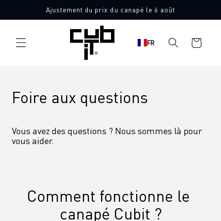
Aller
Ajustement du prix du canapé le 6 août
directement
au contenu
Panier
FR
d'achat
Foire aux questions
Vous avez des questions ? Nous sommes là pour 
vous aider.
Comment fonctionne le 
canapé Cubit ?