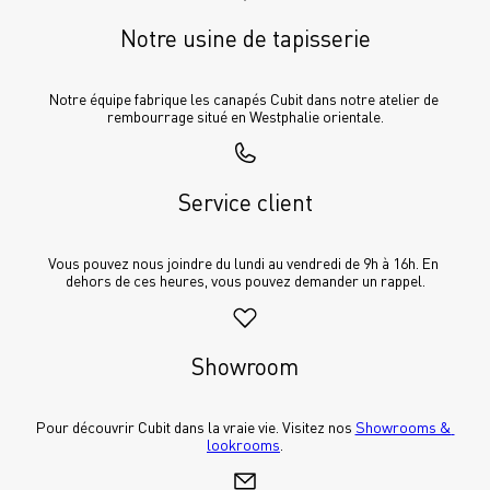
veuillez ne signer la réception que sous 
réserve, en indiquant le dommage de 
Notre usine de tapisserie
transport.
Notre équipe fabrique les canapés Cubit dans notre atelier de 
rembourrage situé en Westphalie orientale.
Vous pouvez nous aider en nous envoyant le 
numéro de commande, le motif de la 
Service client
réclamation et des photos (y compris de 
l'emballage, s'il vous plaît) par e-mail à 
cubit-shop.com
.
Vous pouvez nous joindre du lundi au vendredi de 9h à 16h. En 
dehors de ces heures, vous pouvez demander un rappel.
Showroom
Nous prendrons immédiatement contact 
avec vous. Il n'y a pas lieu de s'inquiéter, 
nous traitons toujours ces rares cas de 
Pour découvrir Cubit dans la vraie vie. Visitez nos 
Showrooms & 
manière équitable et orientée vers la 
lookrooms
.
recherche de solutions.