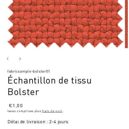
SKU
fabricsample-bolster01
Échantillon de tissu
:
Bolster
Prix
€
1,00
taxes comprises plus
frais de port
.
normal
Délai de livraison : 2-4 jours