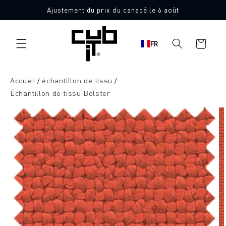
Aller
Ajustement du prix du canapé le 6 août
directement
10 échantillons de tissu gratuits
au contenu
Panier
FR
d'achat
Accueil
échantillon de tissu
Échantillon de tissu Bolster
Aller à
l'information
sur le
produit