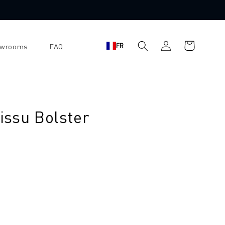
Panier
Se
FR
owrooms
FAQ
d'achat
connecter
tissu Bolster