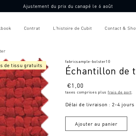
Ajustement du prix du canapé le 6 août
kbook
Contrat
L'histoire de Cubit
Contact & Sh
ter
SKU
fabricsample-bolster10
s de tissu gratuits
Échantillon de 
:
Prix
€
1,00
taxes comprises plus
frais de port
.
normal
Délai de livraison : 2-4 jours
Ajouter au panier