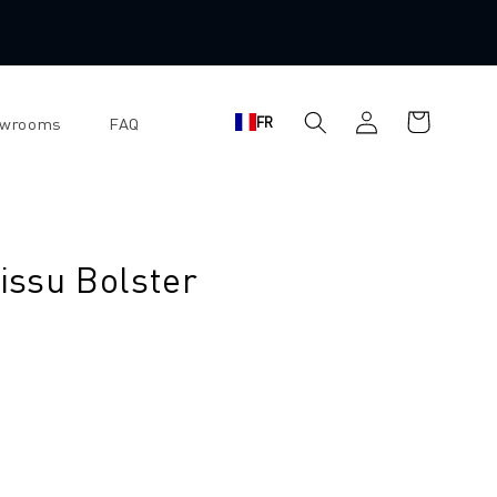
Panier
Se
FR
owrooms
FAQ
d'achat
connecter
tissu Bolster