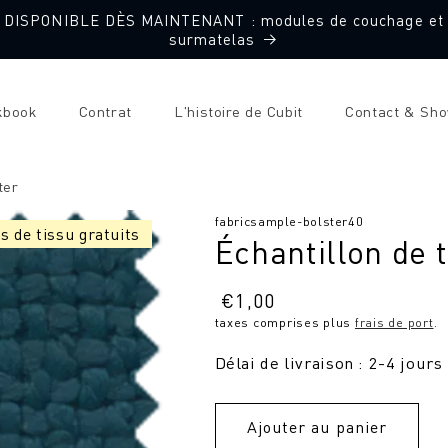
DISPONIBLE DÈS MAINTENANT : modules de couchage et
surmatelas
kbook
Contrat
L'histoire de Cubit
Contact & Sh
ter
SKU
fabricsample-bolster40
s de tissu gratuits
Échantillon de 
:
Prix
€
1,00
taxes comprises plus
frais de port
.
normal
Délai de livraison : 2-4 jours
Ajouter au panier