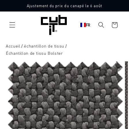
Aller
Ajustement du prix du canapé le 6 août
directement
10 échantillons de tissu gratuits
au contenu
Panier
FR
d'achat
Accueil
échantillon de tissu
Échantillon de tissu Bolster
Aller à
l'information
sur le
produit