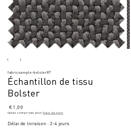
SKU
fabricsample-bolster87
Échantillon de tissu
:
Bolster
Prix
€
1,00
taxes comprises plus
frais de port
.
normal
Délai de livraison : 2-4 jours