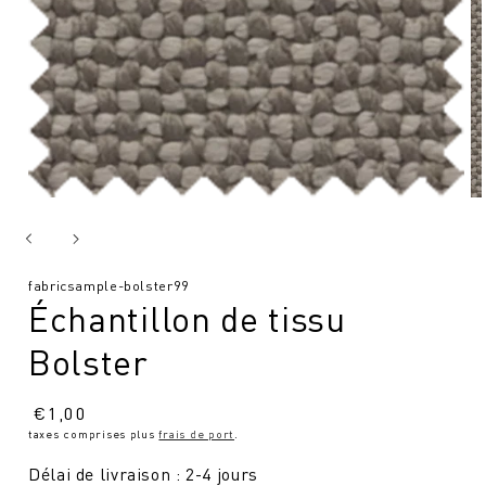
SKU
fabricsample-bolster99
Échantillon de tissu
:
Bolster
Prix
€
1,00
taxes comprises plus
frais de port
.
normal
Délai de livraison : 2-4 jours