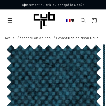
Aller
Ajustement du prix du canapé le 6 août
directement
10 échantillons de tissu gratuits
au contenu
Panier
FR
d'achat
Accueil
échantillon de tissu
Échantillon de tissu Celia
Aller à
l'information
sur le
produit