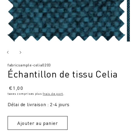
SKU
fabricsample-celia0203
Échantillon de tissu Celia
:
Prix
€
1,00
taxes comprises plus
frais de port
.
normal
Délai de livraison : 2-4 jours
Ajouter au panier