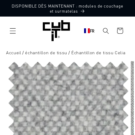
Aller
DISPONIBLE DÈS MAINTENANT : modules de couchage
directement
10 échantillons de tissu gratuits
et surmatelas
au contenu
Panier
FR
d'achat
Accueil
échantillon de tissu
Échantillon de tissu Celia
Aller à
l'information
sur le
produit