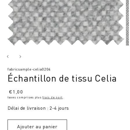
SKU
fabricsample-celia0204
Échantillon de tissu Celia
:
Prix
€
1,00
taxes comprises plus
frais de port
.
normal
Délai de livraison : 2-4 jours
Ajouter au panier