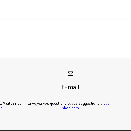
E-mail
Pour découvrir Cubit dans la vraie vie. Visitez nos 
Envoyez vos questions et vos suggestions à 
cubit-
ms
.
shop.com