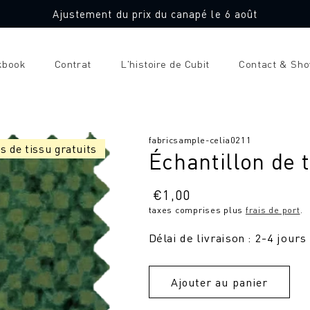
Ajustement du prix du canapé le 6 août
kbook
Contrat
L'histoire de Cubit
Contact & Sh
a
SKU
fabricsample-celia0211
s de tissu gratuits
Échantillon de t
:
Prix
€
1,00
taxes comprises plus
frais de port
.
normal
Délai de livraison : 2-4 jours
Ajouter au panier