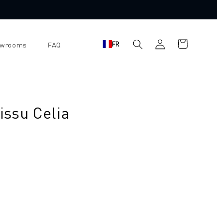
Panier
Se
FR
owrooms
FAQ
d'achat
connecter
issu Celia