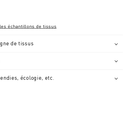
les échantillons de tissus
igne de tissus
u
cendies, écologie, etc.