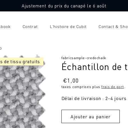
Ajustement du prix du canapé le 6 août
kbook
Contrat
L'histoire de Cubit
Contact & Sh
o
SKU
fabricsample-credochalk
s de tissu gratuits
Échantillon de 
:
Prix
€
1,00
taxes comprises plus
frais de port
.
normal
Délai de livraison : 2-4 jours
Ajouter au panier