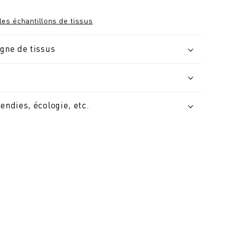
les échantillons de tissus
igne de tissus
u
cendies, écologie, etc.