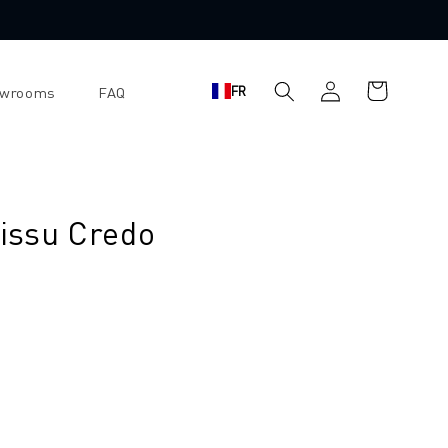
Se
Panier
FR
owrooms
FAQ
connecter
d'achat
tissu Credo