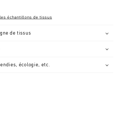
les échantillons de tissus
igne de tissus
u
cendies, écologie, etc.