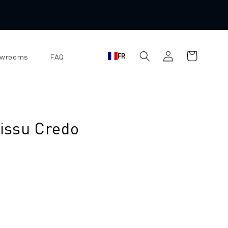
Se
Panier
FR
owrooms
FAQ
connecter
d'achat
tissu Credo