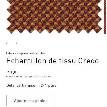
SKU
fabricsample-credokupfer
Échantillon de tissu Credo
:
Prix
€
1,00
taxes comprises plus
frais de port
.
normal
Délai de livraison : 2-4 jours
Ajouter au panier