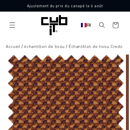
Aller
Ajustement du prix du canapé le 6 août
directement
10 échantillons de tissu gratuits
au contenu
Panier
FR
d'achat
Accueil
échantillon de tissu
Échantillon de tissu Credo
Aller à
l'information
sur le
produit