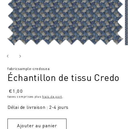
SKU
fabricsample-credosea
Échantillon de tissu Credo
:
Prix
€
1,00
taxes comprises plus
frais de port
.
normal
Délai de livraison : 2-4 jours
Ajouter au panier