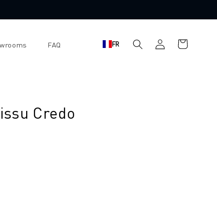
Panier
Se
FR
owrooms
FAQ
d'achat
connecter
tissu Credo