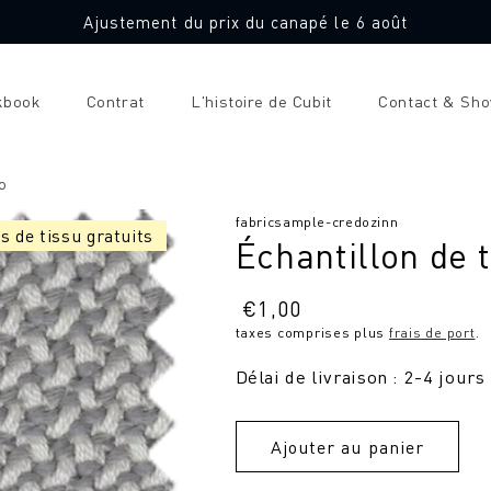
Ajustement du prix du canapé le 6 août
kbook
Contrat
L'histoire de Cubit
Contact & Sh
o
SKU
fabricsample-credozinn
s de tissu gratuits
Échantillon de 
:
Prix
€
1,00
taxes comprises plus
frais de port
.
normal
Délai de livraison : 2-4 jours
Ajouter au panier