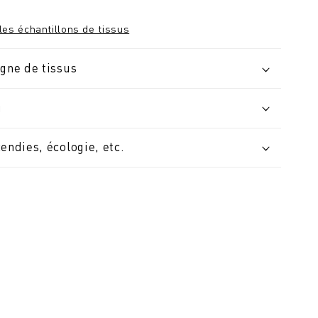
les échantillons de tissus
igne de tissus
u
cendies, écologie, etc.