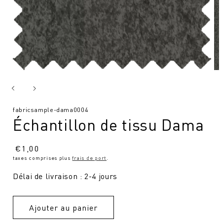
SKU
fabricsample-dama0004
Échantillon de tissu Dama
:
Prix
€
1,00
taxes comprises plus
frais de port
.
normal
Délai de livraison : 2-4 jours
Ajouter au panier