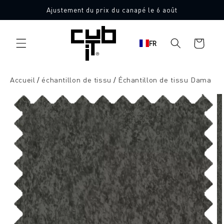
Aller
Ajustement du prix du canapé le 6 août
directement
10 échantillons de tissu gratuits
au contenu
Panier
FR
d'achat
Accueil
échantillon de tissu
Échantillon de tissu Dama
Aller à
l'information
sur le
produit