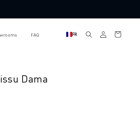
Panier
Se
FR
owrooms
FAQ
d'achat
connecter
tissu Dama