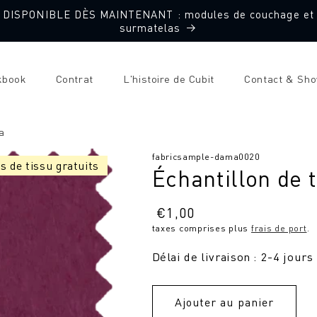
DISPONIBLE DÈS MAINTENANT : modules de couchage et
surmatelas
kbook
Contrat
L'histoire de Cubit
Contact & Sh
a
SKU
fabricsample-dama0020
s de tissu gratuits
Échantillon de 
:
Prix
€
1,00
taxes comprises plus
frais de port
.
normal
Délai de livraison : 2-4 jours
Ajouter au panier