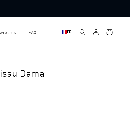
Panier
Se
FR
owrooms
FAQ
d'achat
connecter
tissu Dama