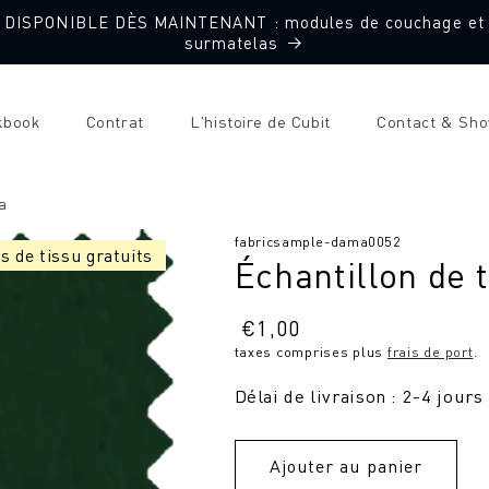
DISPONIBLE DÈS MAINTENANT : modules de couchage et
surmatelas
kbook
Contrat
L'histoire de Cubit
Contact & Sh
a
SKU
fabricsample-dama0052
s de tissu gratuits
Échantillon de 
:
Prix
€
1,00
taxes comprises plus
frais de port
.
normal
Délai de livraison : 2-4 jours
Ajouter au panier