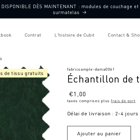
DISPONIBLE DÈS MAINTENANT : modules de couchage et
surmatelas
kbook
Contrat
L'histoire de Cubit
Contact & Sh
a
SKU
fabricsample-dama0061
s de tissu gratuits
Échantillon de 
:
Prix
€
1,00
taxes comprises plus
frais de port
.
normal
Délai de livraison : 2-4 jours
Ajouter au panier