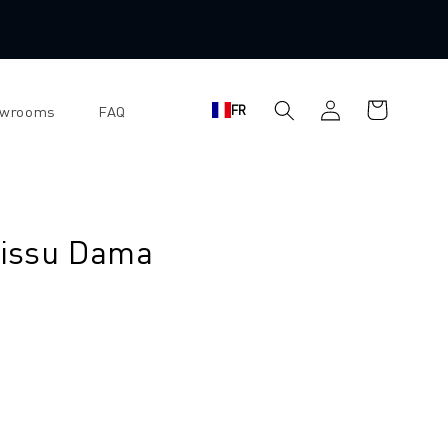
Panier
Se
FR
owrooms
FAQ
d'achat
connecter
tissu Dama