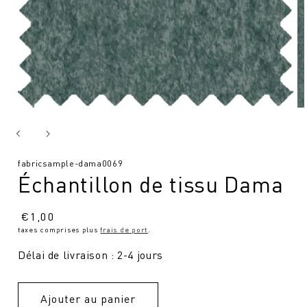
SKU
fabricsample-dama0069
Échantillon de tissu Dama
:
Prix
€
1,00
taxes comprises plus
frais de port
.
normal
Délai de livraison : 2-4 jours
Ajouter au panier