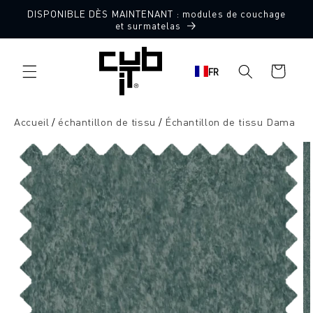
Aller
DISPONIBLE DÈS MAINTENANT : modules de couchage
directement
10 échantillons de tissu gratuits
et surmatelas
au contenu
Panier
FR
d'achat
Accueil
échantillon de tissu
Échantillon de tissu Dama
Aller à
l'information
sur le
produit