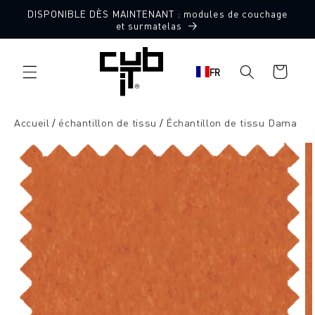
Aller
DISPONIBLE DÈS MAINTENANT : modules de couchage
directement
10 échantillons de tissu gratuits
et surmatelas
au contenu
Panier
FR
d'achat
Accueil
échantillon de tissu
Échantillon de tissu Dama
Aller à
l'information
sur le
produit