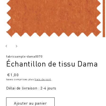
SKU
fabricsample-dama0070
Échantillon de tissu Dama
:
Prix
€
1,00
taxes comprises plus
frais de port
.
normal
Délai de livraison : 2-4 jours
Ajouter au panier