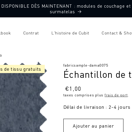
DISPONIBLE DÈS MAINTENANT : modules de couchage et
surmatelas
kbook
Contrat
L'histoire de Cubit
Contact & Sh
a
SKU
fabricsample-dama0075
s de tissu gratuits
Échantillon de 
:
Prix
€
1,00
taxes comprises plus
frais de port
.
normal
Délai de livraison : 2-4 jours
Ajouter au panier