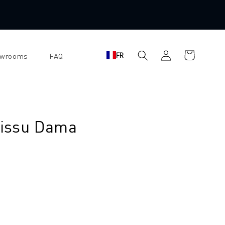
Panier
Se
FR
owrooms
FAQ
d'achat
connecter
tissu Dama