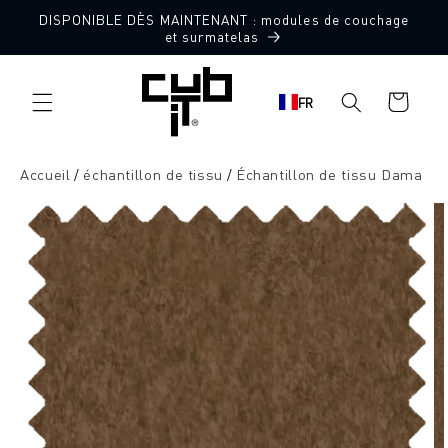
Aller
DISPONIBLE DÈS MAINTENANT : modules de couchage
directement
10 échantillons de tissu gratuits
et surmatelas
au contenu
Panier
FR
d'achat
Accueil
échantillon de tissu
Échantillon de tissu Dama
Aller à
l'information
sur le
produit