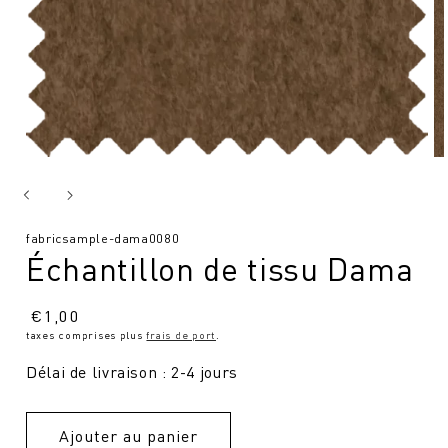
SKU
fabricsample-dama0080
Échantillon de tissu Dama
:
Prix
€
1,00
taxes comprises plus
frais de port
.
normal
Délai de livraison : 2-4 jours
Ajouter au panier