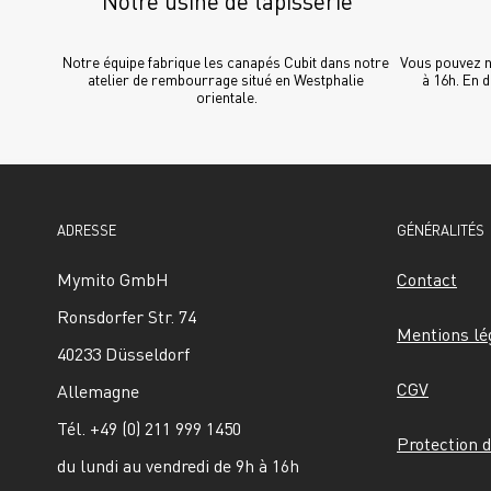
Notre usine de tapisserie
Notre équipe fabrique les canapés Cubit dans notre 
Vous pouvez no
atelier de rembourrage situé en Westphalie 
à 16h. En 
orientale.
ADRESSE
GÉNÉRALITÉS
Mymito GmbH
Contact
Ronsdorfer Str. 74
Mentions lé
40233 Düsseldorf
CGV
Allemagne
Tél. +49 (0) 211 999 1450
Protection 
du lundi au vendredi de 9h à 16h