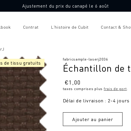
Ajustement du prix du canapé le 6 août
kbook
Contrat
L'histoire de Cubit
Contact & Sh
erJ
SKU
fabricsample-laserj2036
s de tissu gratuits
Échantillon de 
:
Prix
€
1,00
taxes comprises plus
frais de port
.
normal
Délai de livraison : 2-4 jours
Ajouter au panier