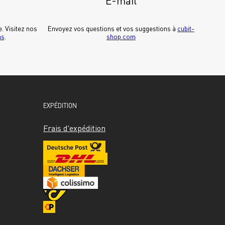
E-mail
Pour découvrir Cubit dans la vraie vie. Visitez nos 
Envoyez vos questions et vos suggestions à 
cubit-
ms
.
shop.com
EXPÉDITION
Frais d'expédition