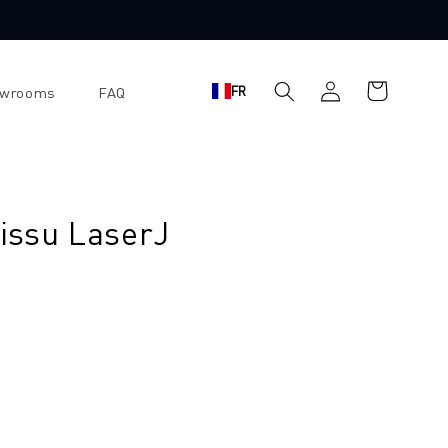
Panier
Se
FR
owrooms
FAQ
d'achat
connecter
tissu LaserJ