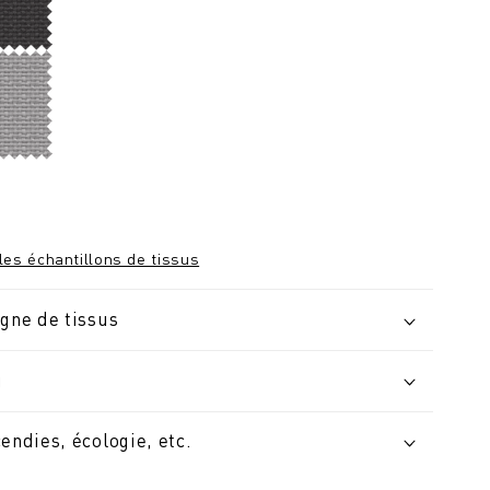
les échantillons de tissus
igne de tissus
u
cendies, écologie, etc.