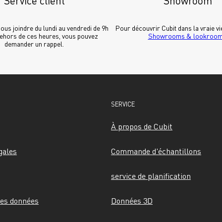
Service client
Showroom
us joindre du lundi au vendredi de 9h 
dehors de ces heures, vous pouvez 
Showrooms & lookroo
demander un rappel.
SERVICE
À propos de Cubit
gales
Commande d'échantillons
service de planification
des données
Données 3D