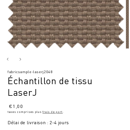
SKU
fabricsample-laserj2048
Échantillon de tissu
:
LaserJ
Prix
€
1,00
taxes comprises plus
frais de port
.
normal
Délai de livraison : 2-4 jours