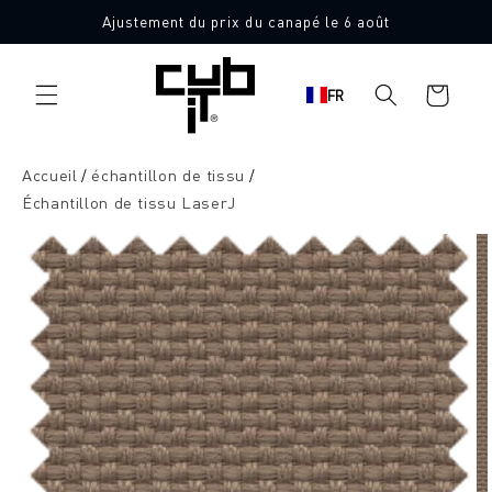
Aller
Ajustement du prix du canapé le 6 août
directement
10 échantillons de tissu gratuits
au contenu
Panier
FR
d'achat
Accueil
échantillon de tissu
Échantillon de tissu LaserJ
Aller à
l'information
sur le
produit