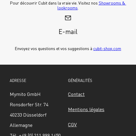
Pour découvrir Cubit dans la vraie vie. Visitez nos 
Showrooms & 
lookrooms
.
E-mail
Envoyez vos questions et vos suggestions à 
cubit-shop.com
ADRESSE
GÉNÉRALITÉS
Mymito GmbH
Contact
Ronsdorfer Str. 74
Mentions légales
40233 Düsseldorf
CGV
Allemagne
Tél. +49 (0) 211 999 1450