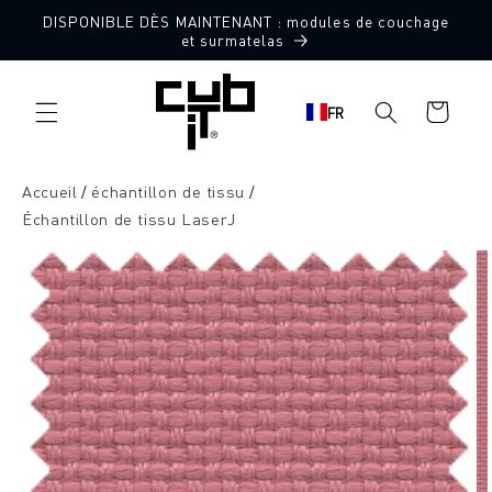
Aller
DISPONIBLE DÈS MAINTENANT : modules de couchage
directement
10 échantillons de tissu gratuits
et surmatelas
au contenu
Panier
FR
d'achat
Accueil
échantillon de tissu
Échantillon de tissu LaserJ
Aller à
l'information
sur le
produit