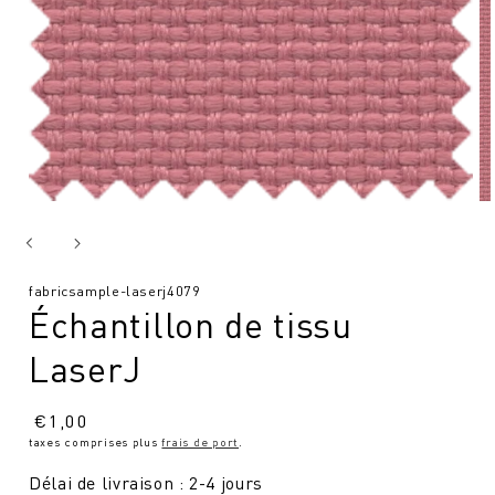
SKU
fabricsample-laserj4079
Échantillon de tissu
:
LaserJ
Prix
€
1,00
taxes comprises plus
frais de port
.
normal
Délai de livraison : 2-4 jours