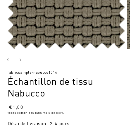
SKU
fabricsample-nabucco1014
Échantillon de tissu
:
Nabucco
Prix
€
1,00
taxes comprises plus
frais de port
.
normal
Délai de livraison : 2-4 jours