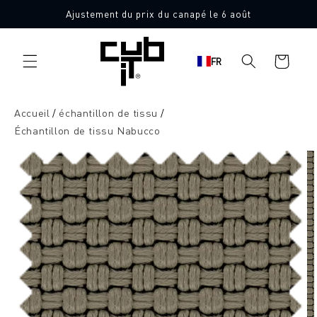
Aller
Ajustement du prix du canapé le 6 août
directement
10 échantillons de tissu gratuits
au contenu
Panier
FR
d'achat
Accueil
échantillon de tissu
Échantillon de tissu Nabucco
Aller à
l'information
sur le
produit