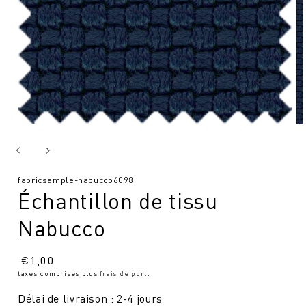
SKU
fabricsample-nabucco6098
Échantillon de tissu
:
Nabucco
Prix
€
1,00
taxes comprises plus
frais de port
.
normal
Délai de livraison : 2-4 jours