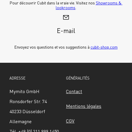
Pour découvrir Cubit dans la vraie vie. Visitez nos 
Showrooms & 
lookrooms
.
E-mail
Envoyez vos questions et vos suggestions à 
cubit-shop.com
ADRESSE
GÉNÉRALITÉS
Mymito GmbH
Contact
Ronsdorfer Str. 74
Mentions légales
40233 Düsseldorf
CGV
Allemagne
Tél. +49 (0) 211 999 1450