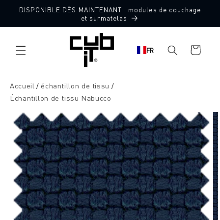
Aller
DISPONIBLE DÈS MAINTENANT : modules de couchage
directement
10 échantillons de tissu gratuits
et surmatelas
au contenu
Panier
FR
d'achat
Accueil
échantillon de tissu
Échantillon de tissu Nabucco
Aller à
l'information
sur le
produit