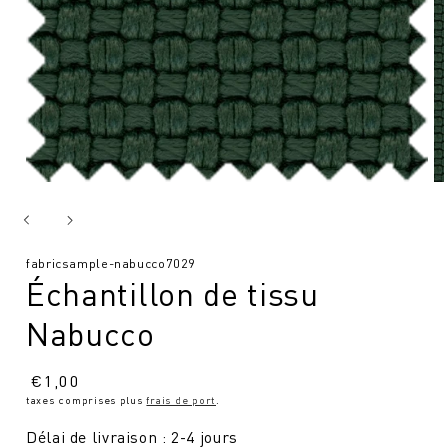
SKU
fabricsample-nabucco7029
Échantillon de tissu
:
Nabucco
Prix
€
1,00
taxes comprises plus
frais de port
.
normal
Délai de livraison : 2-4 jours