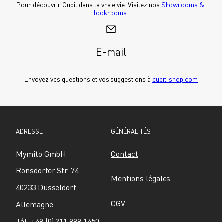
Pour découvrir Cubit dans la vraie vie. Visitez nos 
Showrooms & 
lookrooms
.
E-mail
Envoyez vos questions et vos suggestions à 
cubit-shop.com
ADRESSE
GÉNÉRALITÉS
Mymito GmbH
Contact
Ronsdorfer Str. 74
Mentions légales
40233 Düsseldorf
CGV
Allemagne
Tél. +49 (0) 211 999 1450