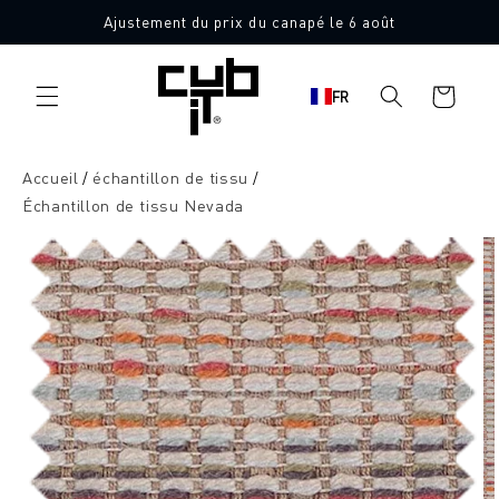
Aller
Ajustement du prix du canapé le 6 août
directement
10 échantillons de tissu gratuits
au contenu
Panier
FR
d'achat
Accueil
échantillon de tissu
Échantillon de tissu Nevada
Aller à
l'information
sur le
produit