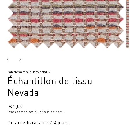
SKU
fabricsample-nevada02
Échantillon de tissu
:
Nevada
Prix
€
1,00
taxes comprises plus
frais de port
.
normal
Délai de livraison : 2-4 jours