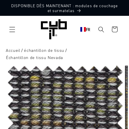
Aller
DISPONIBLE DÈS MAINTENANT : modules de couchage
directement
10 échantillons de tissu gratuits
et surmatelas
au contenu
Panier
FR
d'achat
Accueil
échantillon de tissu
Échantillon de tissu Nevada
Aller à
l'information
sur le
produit