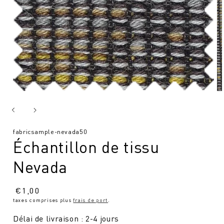
SKU
fabricsample-nevada50
Échantillon de tissu
:
Nevada
Prix
€
1,00
taxes comprises plus
frais de port
.
normal
Délai de livraison : 2-4 jours