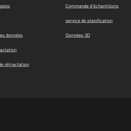
gales
Commande d'échantillons
service de planification
des données
Données 3D
ractation
e rétractation