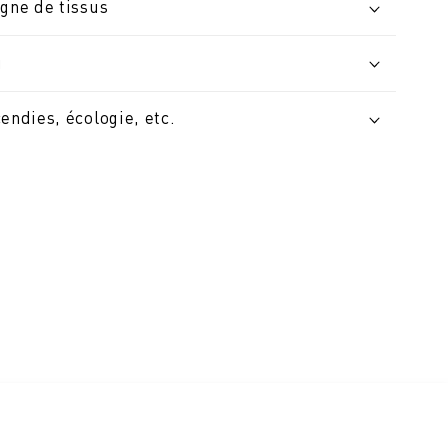
igne de tissus
u
cendies, écologie, etc.