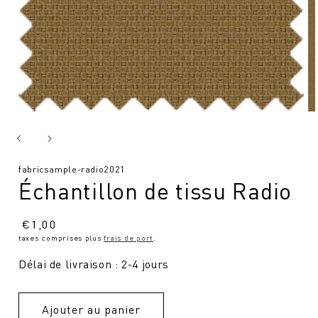
SKU
fabricsample-radio2021
Échantillon de tissu Radio
:
Prix
€
1,00
taxes comprises plus
frais de port
.
normal
Délai de livraison : 2-4 jours
Ajouter au panier