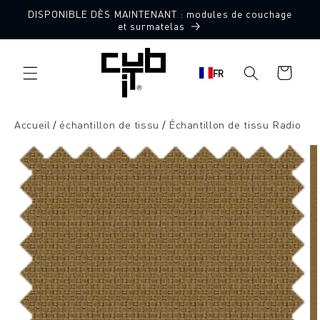
Aller
DISPONIBLE DÈS MAINTENANT : modules de couchage
directement
10 échantillons de tissu gratuits
et surmatelas
au contenu
Panier
FR
d'achat
Accueil
échantillon de tissu
Échantillon de tissu Radio
Aller à
l'information
sur le
produit