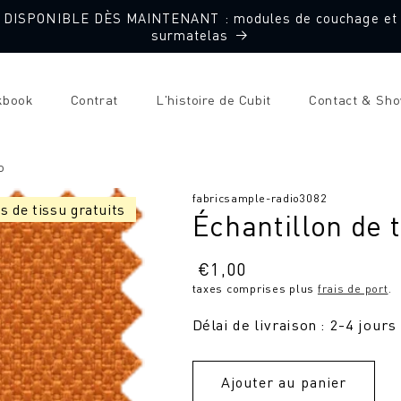
DISPONIBLE DÈS MAINTENANT : modules de couchage et
surmatelas
kbook
Contrat
L'histoire de Cubit
Contact & Sh
o
SKU
fabricsample-radio3082
s de tissu gratuits
Échantillon de 
:
Prix
€
1,00
taxes comprises plus
frais de port
.
normal
Délai de livraison : 2-4 jours
Ajouter au panier