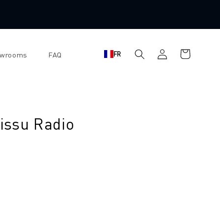
Panier
Se
FR
owrooms
FAQ
d'achat
connecter
tissu Radio