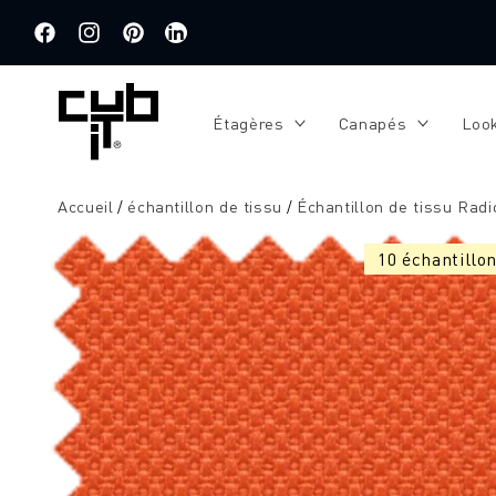
Aller
directement
au contenu
Facebook
Instagram
Pinterest
Traduction
manquante
:
Étagères
Canapés
Loo
de.general.social.links.linkedin
Accueil
échantillon de tissu
Échantillon de tissu Radi
Aller à
l'information
10 échantillon
sur le
produit