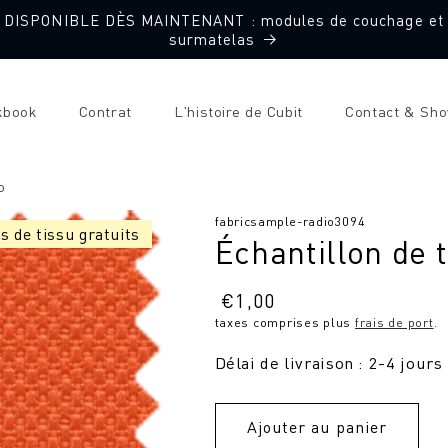
DISPONIBLE DÈS MAINTENANT : modules de couchage et
surmatelas
kbook
Contrat
L'histoire de Cubit
Contact & Sh
o
SKU
fabricsample-radio3094
s de tissu gratuits
Échantillon de 
:
Prix
€
1,00
taxes comprises plus
frais de port
.
normal
Délai de livraison : 2-4 jours
Ajouter au panier