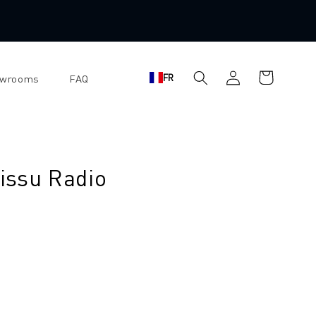
Panier
Se
FR
owrooms
FAQ
d'achat
connecter
tissu Radio