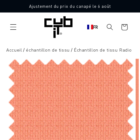
Aller
Ajustement du prix du canapé le 6 août
directement
10 échantillons de tissu gratuits
au contenu
Panier
FR
d'achat
Accueil
échantillon de tissu
Échantillon de tissu Radio
Aller à
l'information
sur le
produit