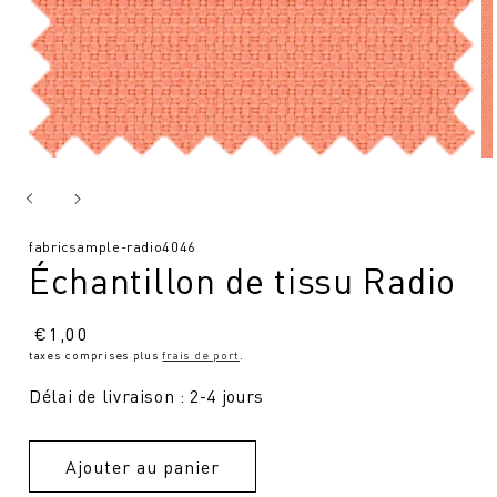
SKU
fabricsample-radio4046
Échantillon de tissu Radio
:
Prix
€
1,00
taxes comprises plus
frais de port
.
normal
Délai de livraison : 2-4 jours
Ajouter au panier