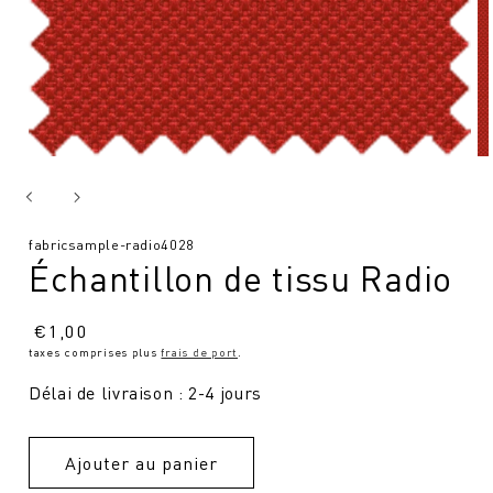
SKU
fabricsample-radio4028
Échantillon de tissu Radio
:
Prix
€
1,00
taxes comprises plus
frais de port
.
normal
Délai de livraison : 2-4 jours
Ajouter au panier