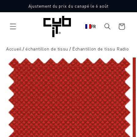
Aller
Ajustement du prix du canapé le 6 août
directement
10 échantillons de tissu gratuits
au contenu
Panier
FR
d'achat
Accueil
échantillon de tissu
Échantillon de tissu Radio
Aller à
l'information
sur le
produit