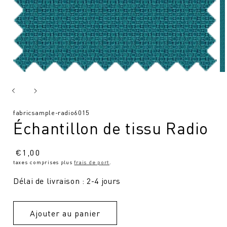
SKU
fabricsample-radio6015
Échantillon de tissu Radio
:
Prix
€
1,00
taxes comprises plus
frais de port
.
normal
Délai de livraison : 2-4 jours
Ajouter au panier