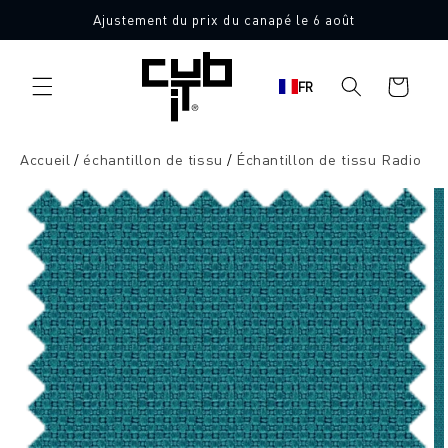
Aller
Ajustement du prix du canapé le 6 août
directement
10 échantillons de tissu gratuits
au contenu
Panier
FR
d'achat
Accueil
échantillon de tissu
Échantillon de tissu Radio
Aller à
l'information
sur le
produit