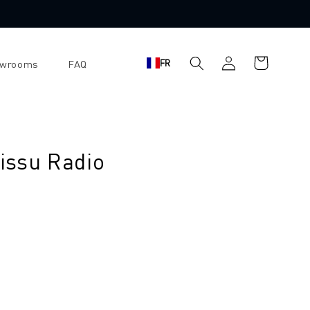
Se
Panier
FR
owrooms
FAQ
connecter
d'achat
tissu Radio