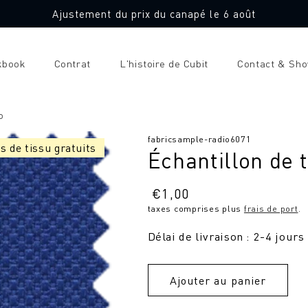
Ajustement du prix du canapé le 6 août
kbook
Contrat
L'histoire de Cubit
Contact & Sh
o
SKU
fabricsample-radio6071
s de tissu gratuits
Échantillon de 
:
Prix
€
1,00
taxes comprises plus
frais de port
.
normal
Délai de livraison : 2-4 jours
Ajouter au panier