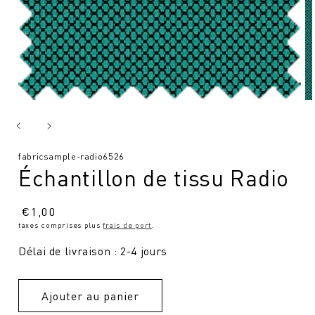
SKU
fabricsample-radio6526
Échantillon de tissu Radio
:
Prix
€
1,00
taxes comprises plus
frais de port
.
normal
Délai de livraison : 2-4 jours
Ajouter au panier