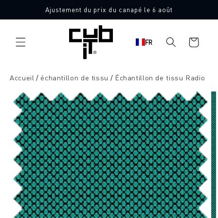
Aller
Ajustement du prix du canapé le 6 août
directement
10 échantillons de tissu gratuits
au contenu
Panier
FR
d'achat
Accueil
échantillon de tissu
Échantillon de tissu Radio
Aller à
l'information
sur le
produit