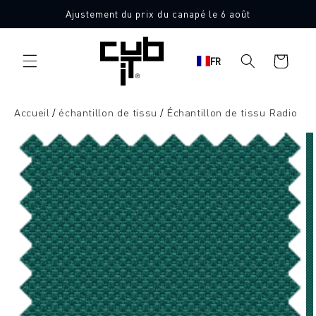
Aller
Ajustement du prix du canapé le 6 août
directement
10 échantillons de tissu gratuits
au contenu
Panier
FR
d'achat
Accueil
échantillon de tissu
Échantillon de tissu Radio
Aller à
l'information
sur le
produit