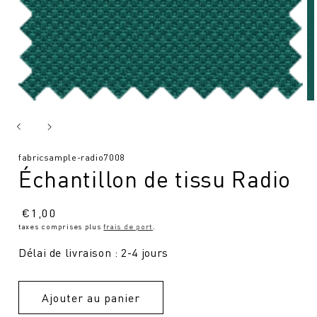
SKU
fabricsample-radio7008
Échantillon de tissu Radio
:
Prix
€
1,00
taxes comprises plus
frais de port
.
normal
Délai de livraison : 2-4 jours
Ajouter au panier