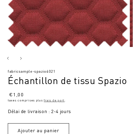
SKU
fabricsample-spazio4021
Échantillon de tissu Spazio
:
Prix
€
1,00
taxes comprises plus
frais de port
.
normal
Délai de livraison : 2-4 jours
Ajouter au panier