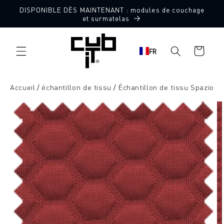
Aller
DISPONIBLE DÈS MAINTENANT : modules de couchage
directement
10 échantillons de tissu gratuits
et surmatelas
au contenu
Panier
FR
d'achat
Accueil
échantillon de tissu
Échantillon de tissu Spazio
Aller à
l'information
sur le
produit