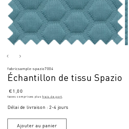
SKU
fabricsample-spazio7004
Échantillon de tissu Spazio
:
Prix
€
1,00
taxes comprises plus
frais de port
.
normal
Délai de livraison : 2-4 jours
Ajouter au panier