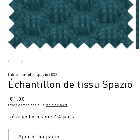
SKU
fabricsample-spazio7033
Échantillon de tissu Spazio
:
Prix
€
1,00
taxes comprises plus
frais de port
.
normal
Délai de livraison : 2-4 jours
Ajouter au panier