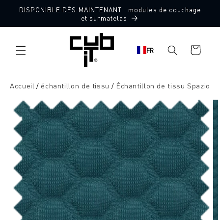
Aller
DISPONIBLE DÈS MAINTENANT : modules de couchage
directement
10 échantillons de tissu gratuits
et surmatelas
au contenu
Panier
FR
d'achat
Accueil
échantillon de tissu
Échantillon de tissu Spazio
Aller à
l'information
sur le
produit