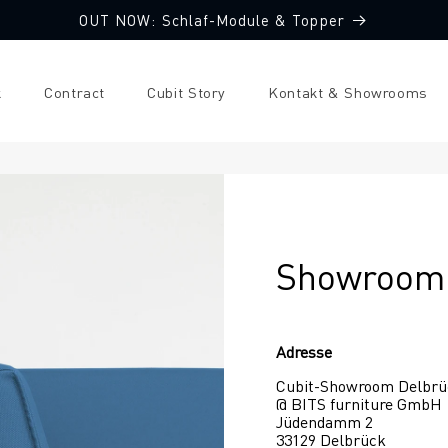
OUT NOW: Schlaf-Module & Topper
k
Contract
Cubit Story
Kontakt & Showrooms
Showroom 
Adresse
Cubit-Showroom Delbrü
@ BITS furniture GmbH
Jüdendamm 2
33129 Delbrück