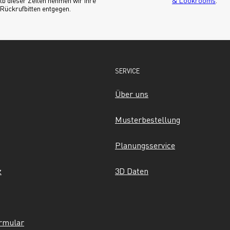
b dieser Zeiten nehmen wir Ihre 
& Lookrooms
.
Rückrufbitten entgegen.
SERVICE
Über uns
Musterbestellung
Planungsservice
z
3D Daten
ormular