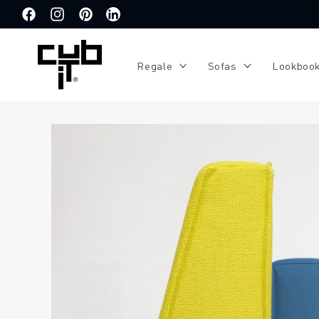
Direkt
zum
Facebook
Instagram
Pinterest
Translation
Inhalt
missing:
de.general.social.links.linkedin
Regale
Sofas
Lookboo