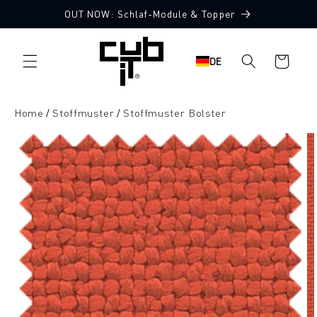
Direkt
OUT NOW: Schlaf-Module & Topper
zum
10 Stoffmuster gratis
Inhalt
Warenkorb
DE
Home
Stoffmuster
Stoffmuster Bolster
oduktinformationen
ringen