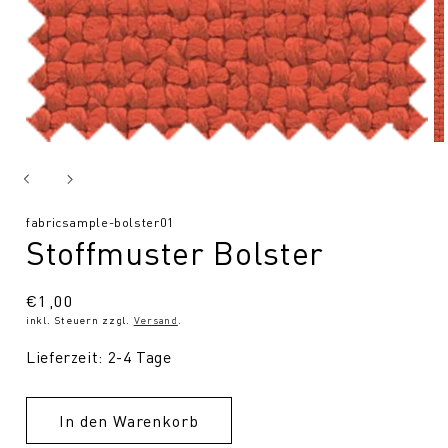
SKU:
fabricsample-bolster01
Stoffmuster Bolster
Normaler
€1,00
inkl. Steuern zzgl.
Versand
.
Preis
Lieferzeit: 2-4 Tage
In den Warenkorb