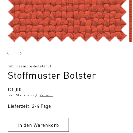
SKU:
fabricsample-bolster01
Stoffmuster Bolster
Normaler
€1,00
inkl. Steuern zzgl.
Versand
.
Preis
Lieferzeit: 2-4 Tage
In den Warenkorb