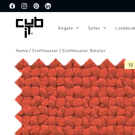
Direkt
zum
Facebook
Instagram
Pinterest
Translation
Inhalt
missing:
de.general.social.links.linkedin
Regale
Sofas
Lookboo
Home
Stoffmuster
Stoffmuster Bolster
Zu
Produktinformationen
10
springen