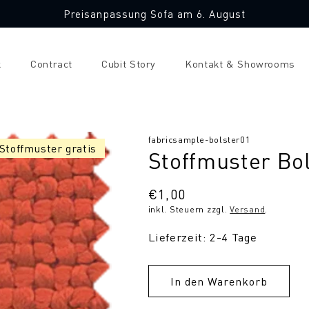
Preisanpassung Sofa am 6. August
k
Contract
Cubit Story
Kontakt & Showrooms
SKU:
fabricsample-bolster01
 Stoffmuster gratis
Stoffmuster Bo
Normaler
€1,00
inkl. Steuern zzgl.
Versand
.
Preis
Lieferzeit: 2-4 Tage
In den Warenkorb